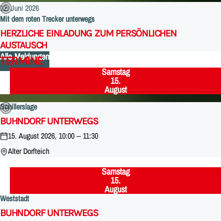
12. Juni 2026
Mit dem roten Trecker unterwegs
:
HERZLICHE EINLADUNG ZUM PERSÖNLICHEN
AUSTAUSCH
Alle Meldungen
TERMINE
Samstag
,
15.
August
Schillerslage
:
BUHNDORF UNTERWEGS
15. August 2026, 10:00 – 11:30
Alter Dorfteich
Samstag
,
15.
August
Weststadt
:
BUHNDORF UNTERWEGS