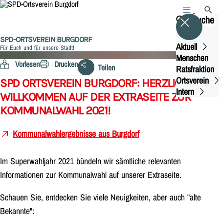
MENÜ
SUCH
Suche
SPD-ORTSVEREIN BURGDORF
Aktuell
Für Euch und für unsere Stadt!
KOMMUNALWAHL 2021
Menschen
Vorlesen
Drucken
Teilen
Ratsfraktion
Ortsverein
SPD ORTSVEREIN BURGDORF: HERZLICH
Intern
WILLKOMMEN AUF DER EXTRASEITE ZUR
KOMMUNALWAHL 2021!
Kommunalwahlergebnisse aus Burgdorf
Im Superwahljahr 2021 bündeln wir sämtliche relevanten
Informationen zur Kommunalwahl auf unserer Extraseite.
Schauen Sie, entdecken Sie viele Neuigkeiten, aber auch "alte
Bekannte":